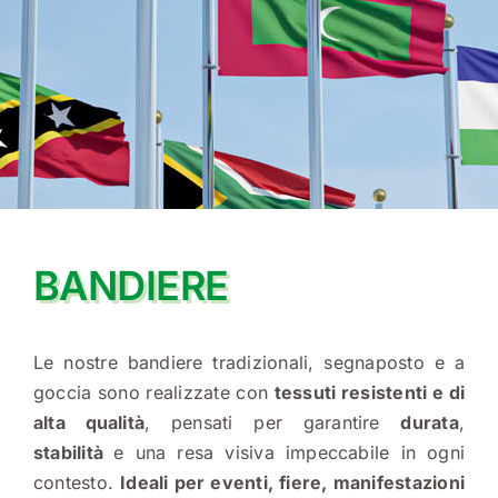
STRISCIONI PER EVENTI
BANDIERE
ADESIVI
PETTORINE
BANDIERE
ROLL-UP
Le nostre bandiere tradizionali, segnaposto e a
goccia sono realizzate con
tessuti resistenti e di
GAZEBO
alta qualità
, pensati per garantire
durata
,
stabilità
e una resa visiva impeccabile in ogni
contesto.
Ideali per eventi, fiere, manifestazioni
FONDALI POP-UP